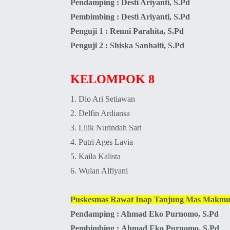
Pendamping : Desti Ariyanti, S.Pd
Pembimbing :
Desti Ariyanti, S.Pd
Penguji 1 : Renni Parahita, S.Pd
Penguji 2 : Shiska Sanhaiti, S.Pd
KELOMPOK 8
1.
Dio Ari Setiawan
2.
Delfin Ardiansa
3.
Lilik Nurindah Sari
4.
Putri Ages Lavia
5.
Kaila Kalista
6.
Wulan Alfiyani
Puskesmas Rawat Inap Tanjung Mas Makmu
Pendamping : Ahmad Eko Purnomo, S.Pd
Pembimbing :
Ahmad Eko Purnomo, S.Pd