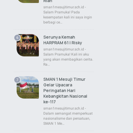
Rian
sman1mesujitimur.sch.id -
Salam Pramuka! Pada
kesempatan kali ini saya ingin
berbagi ce…
Serunya Kemah
HARPRAM 61 | Risky
sman1mesujitimur.sch.id -
Salam Pramuka! Kali ini aku
yang akan membagikan cerita.
Ra…
SMAN 1 Mesuji Timur
Gelar Upacara
Peringatan Hari
Kebangkitan Nasional
ke-117
sman1mesujitimur.sch.id -
Dalam semangat memperkuat
nasionalisme dan persatuan,
SMAN 1 Me…