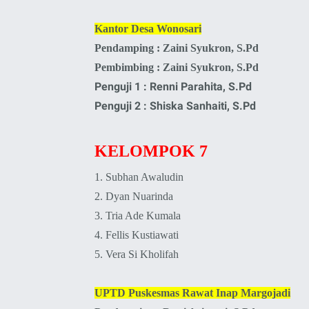
Kantor Desa Wonosari
Pendamping : Zaini Syukron, S.Pd
Pembimbing :
Zaini Syukron, S.Pd
Penguji 1 : Renni Parahita, S.Pd
Penguji 2 : Shiska Sanhaiti, S.Pd
KELOMPOK 7
1.
Subhan Awaludin
2.
Dyan Nuarinda
3.
Tria Ade Kumala
4.
Fellis Kustiawati
5.
Vera Si Kholifah
UPTD Puskesmas Rawat Inap Margojadi