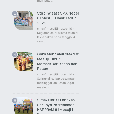
membutu…
Studi Wisata SMA Negeri
01 Mesuji Timur Tahun
2022
sman1mesujitimur.sch.id -
Kegiatan studi wisata telah di
laksanakan pada tanggal 4
sam…
Guru Mengabdi SMAN 01
Mesuji Timur
Memberikan Kesan dan
Pesan
sman1mesujitimur.sch.id -
Seringkali setiap pertemuan
meninggalkan kesan. Agar
masing-…
Simak Cerita Lengkap
Serunya Perkemahan
HARPRAM 61 Mesuji |