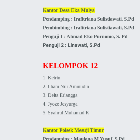
Kantor Desa Eka Mulya
Pendamping : Irafitriana Sulistiawati, S.Pd
Pembimbing :
Irafitriana Sulistiawati, S.Pd
Penguji 1 : Ahmad Eko Purnomo, S. Pd
Penguji 2 : Linawati, S.Pd
KELOMPOK 12
1. Ketrin
2.
Ilham Nur Aminudin
3.
Delta Erlangga
4.
Jyoze Jesyurga
5.
Syahrul Muhamad K
Kantor Polsek Mesuji Timur
Pendamping : Maulana M Yusuf, S.Pd