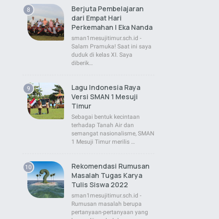
Berjuta Pembelajaran
dari Empat Hari
Perkemahan | Eka Nanda
sman1mesujitimur.sch.id -
Salam Pramuka! Saat ini saya
duduk di kelas XI. Saya
diberik…
Lagu Indonesia Raya
Versi SMAN 1 Mesuji
Timur
Sebagai bentuk kecintaan
terhadap Tanah Air dan
semangat nasionalisme, SMAN
1 Mesuji Timur merilis …
Rekomendasi Rumusan
Masalah Tugas Karya
Tulis Siswa 2022
sman1mesujitimur.sch.id -
Rumusan masalah berupa
pertanyaan-pertanyaan yang