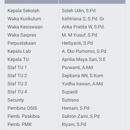
Kepala Sekolah
Soleh Udin, S.Pd
Waka Kurikulum
Irafitriana S, S.Pd. Gr
Waka Kesiswaan
Arika Pratita W, S.Pd.
Waka Sarpras
M. M Yusuf, S.Pd
Perpustakaan
Herliyanti, S.Pd
Kepala Lab
A. Eko Purnomo, S.Pd
Kepala TU
Aprilia Maya Sari, S.E
Staf TU 1
Purwanti, A.Md
Staf TU 2
Septiana NN, S.Kom
Staf TU 3
Yudha Irawan, A.Md
Staf TU 4
Supardi
Security
Sutrisno
Pembina OSIS
Hernani, S.Pd
Pemb. Paskibra
Sukron Zaini, S.Pd
Pemb. PMR
Riyani, S.Pd