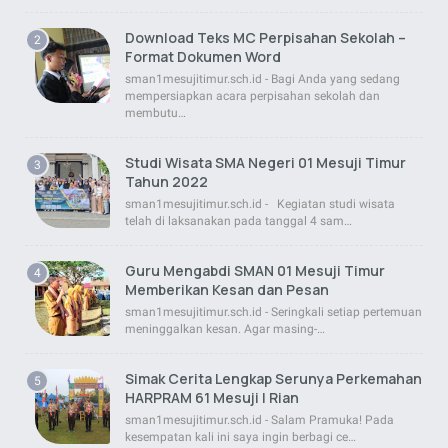
Download Teks MC Perpisahan Sekolah –
Format Dokumen Word
sman1mesujitimur.sch.id - Bagi Anda yang sedang
mempersiapkan acara perpisahan sekolah dan
membutu…
Studi Wisata SMA Negeri 01 Mesuji Timur
Tahun 2022
sman1mesujitimur.sch.id - Kegiatan studi wisata
telah di laksanakan pada tanggal 4 sam…
Guru Mengabdi SMAN 01 Mesuji Timur
Memberikan Kesan dan Pesan
sman1mesujitimur.sch.id - Seringkali setiap pertemuan
meninggalkan kesan. Agar masing-…
Simak Cerita Lengkap Serunya Perkemahan
HARPRAM 61 Mesuji | Rian
sman1mesujitimur.sch.id - Salam Pramuka! Pada
kesempatan kali ini saya ingin berbagi ce…