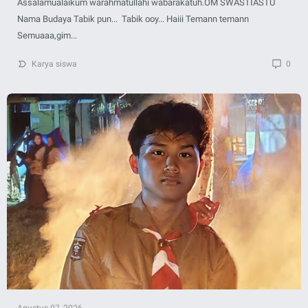
Assalamualaikum warahmatullahi wabarakatuh.OM SWASTIASTU
Nama Budaya Tabik pun... Tabik ooy... Haiii Temann temann
Semuaaa,gim...
Karya siswa
0