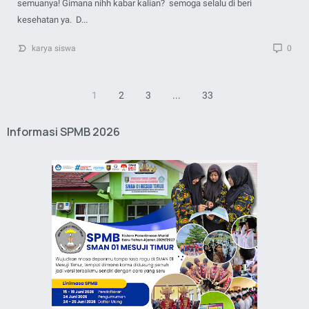
semuanya! Gimana nihh kabar kalian? semoga selalu di beri
kesehatan ya. D...
karya siswa
0
1
2
3
...
33
Informasi SPMB 2026