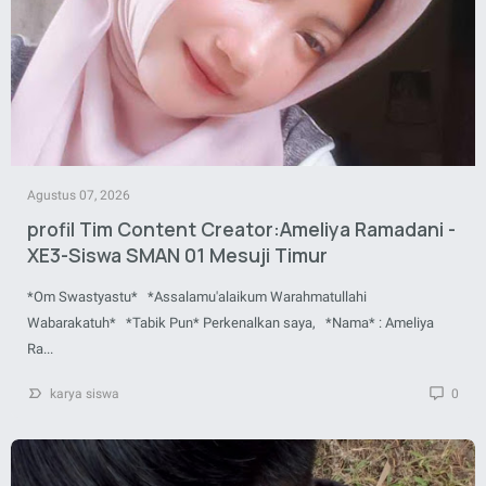
Agustus 07, 2026
profil Tim Content Creator:Ameliya Ramadani -
XE3-Siswa SMAN 01 Mesuji Timur
*Om Swastyastu* *Assalamu'alaikum Warahmatullahi
Wabarakatuh* *Tabik Pun* Perkenalkan saya, *Nama* : Ameliya
Ra...
karya siswa
0