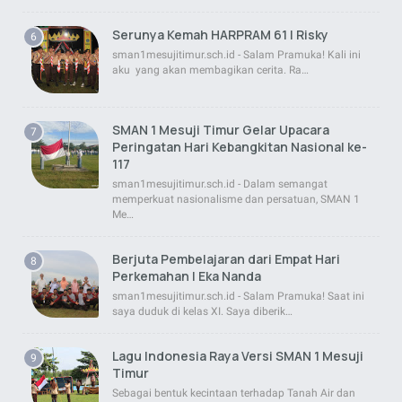
Serunya Kemah HARPRAM 61 | Risky
sman1mesujitimur.sch.id - Salam Pramuka! Kali ini
aku yang akan membagikan cerita. Ra…
SMAN 1 Mesuji Timur Gelar Upacara
Peringatan Hari Kebangkitan Nasional ke-
117
sman1mesujitimur.sch.id - Dalam semangat
memperkuat nasionalisme dan persatuan, SMAN 1
Me…
Berjuta Pembelajaran dari Empat Hari
Perkemahan | Eka Nanda
sman1mesujitimur.sch.id - Salam Pramuka! Saat ini
saya duduk di kelas XI. Saya diberik…
Lagu Indonesia Raya Versi SMAN 1 Mesuji
Timur
Sebagai bentuk kecintaan terhadap Tanah Air dan