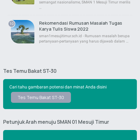
semangat nasionalisme, SMAN 1 Mesuji Timur merilis
…
Rekomendasi Rumusan Masalah Tugas
Karya Tulis Siswa 2022
sman1mesujitimur.sch.id - Rumusan masalah berupa
pertanyaan-pertanyaan yang harus dijawab dalam …
Tes Temu Bakat ST-30
Cari tahu gambaran potensi dan minat Anda disini
Tes Temu Bakat ST-30
Petunjuk Arah menuju SMAN 01 Mesuji Timur