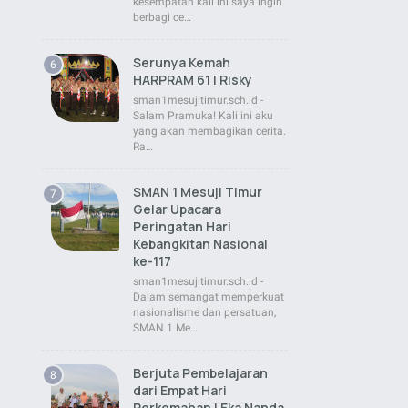
kesempatan kali ini saya ingin
berbagi ce…
Serunya Kemah
HARPRAM 61 | Risky
sman1mesujitimur.sch.id -
Salam Pramuka! Kali ini aku
yang akan membagikan cerita.
Ra…
SMAN 1 Mesuji Timur
Gelar Upacara
Peringatan Hari
Kebangkitan Nasional
ke-117
sman1mesujitimur.sch.id -
Dalam semangat memperkuat
nasionalisme dan persatuan,
SMAN 1 Me…
Berjuta Pembelajaran
dari Empat Hari
Perkemahan | Eka Nanda