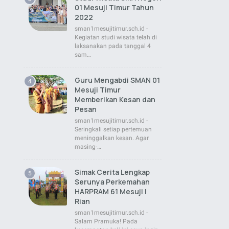
01 Mesuji Timur Tahun
2022
sman1mesujitimur.sch.id -
Kegiatan studi wisata telah di
laksanakan pada tanggal 4
sam…
Guru Mengabdi SMAN 01
Mesuji Timur
Memberikan Kesan dan
Pesan
sman1mesujitimur.sch.id -
Seringkali setiap pertemuan
meninggalkan kesan. Agar
masing-…
Simak Cerita Lengkap
Serunya Perkemahan
HARPRAM 61 Mesuji |
Rian
sman1mesujitimur.sch.id -
Salam Pramuka! Pada