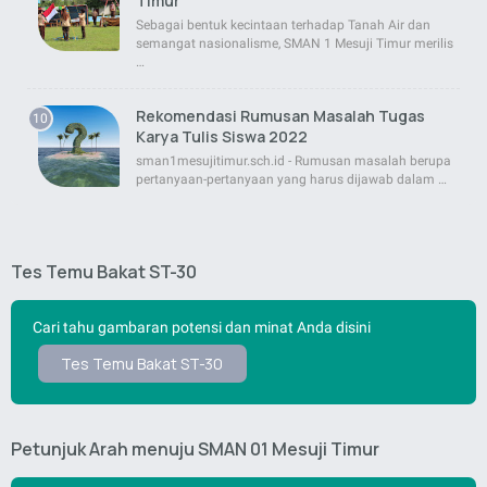
Timur
Sebagai bentuk kecintaan terhadap Tanah Air dan
semangat nasionalisme, SMAN 1 Mesuji Timur merilis
…
Rekomendasi Rumusan Masalah Tugas
Karya Tulis Siswa 2022
sman1mesujitimur.sch.id - Rumusan masalah berupa
pertanyaan-pertanyaan yang harus dijawab dalam …
Tes Temu Bakat ST-30
Cari tahu gambaran potensi dan minat Anda disini
Tes Temu Bakat ST-30
Petunjuk Arah menuju SMAN 01 Mesuji Timur