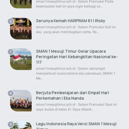
sman1mesujitimur.sch.id - Salam Pramuka! Pada
kesempatan kali ini saya ingin berbagi ce…
Serunya Kemah HARPRAM 61 | Risky
sman1mesujitimur.sch.id - Salam Pramuka! Kali ini
aku yang akan membagikan cerita. Ra…
SMAN 1 Mesuji Timur Gelar Upacara
Peringatan Hari Kebangkitan Nasional ke-
117
sman1mesujitimur.sch.id - Dalam semangat
memperkuat nasionalisme dan persatuan, SMAN 1
Me…
Berjuta Pembelajaran dari Empat Hari
Perkemahan | Eka Nanda
sman1mesujitimur.sch.id - Salam Pramuka! Saat ini
saya duduk di kelas XI. Saya diberik…
Lagu Indonesia Raya Versi SMAN 1 Mesuji