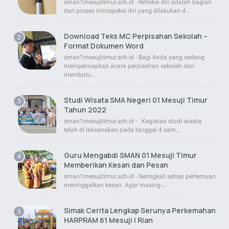
sman1mesujitimur.sch.id - Refleksi diri adalah bagian
dari proses introspeksi diri yang dilakukan d…
Download Teks MC Perpisahan Sekolah –
Format Dokumen Word
sman1mesujitimur.sch.id - Bagi Anda yang sedang
mempersiapkan acara perpisahan sekolah dan
membutu…
Studi Wisata SMA Negeri 01 Mesuji Timur
Tahun 2022
sman1mesujitimur.sch.id - Kegiatan studi wisata
telah di laksanakan pada tanggal 4 sam…
Guru Mengabdi SMAN 01 Mesuji Timur
Memberikan Kesan dan Pesan
sman1mesujitimur.sch.id - Seringkali setiap pertemuan
meninggalkan kesan. Agar masing-…
Simak Cerita Lengkap Serunya Perkemahan
HARPRAM 61 Mesuji | Rian