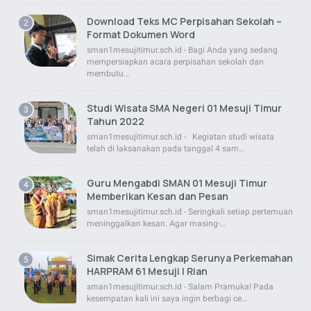
Download Teks MC Perpisahan Sekolah –
Format Dokumen Word
sman1mesujitimur.sch.id - Bagi Anda yang sedang
mempersiapkan acara perpisahan sekolah dan
membutu…
Studi Wisata SMA Negeri 01 Mesuji Timur
Tahun 2022
sman1mesujitimur.sch.id - Kegiatan studi wisata
telah di laksanakan pada tanggal 4 sam…
Guru Mengabdi SMAN 01 Mesuji Timur
Memberikan Kesan dan Pesan
sman1mesujitimur.sch.id - Seringkali setiap pertemuan
meninggalkan kesan. Agar masing-…
Simak Cerita Lengkap Serunya Perkemahan
HARPRAM 61 Mesuji | Rian
sman1mesujitimur.sch.id - Salam Pramuka! Pada
kesempatan kali ini saya ingin berbagi ce…