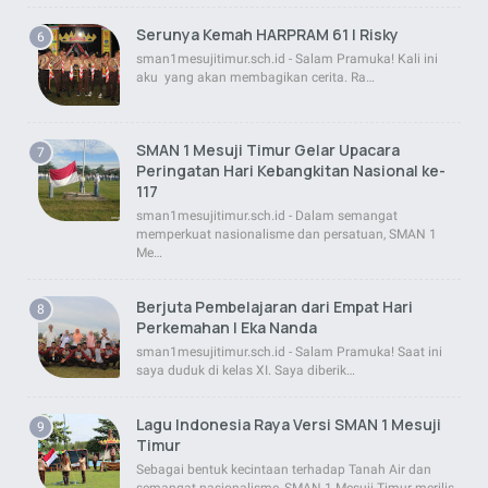
Serunya Kemah HARPRAM 61 | Risky
sman1mesujitimur.sch.id - Salam Pramuka! Kali ini
aku yang akan membagikan cerita. Ra…
SMAN 1 Mesuji Timur Gelar Upacara
Peringatan Hari Kebangkitan Nasional ke-
117
sman1mesujitimur.sch.id - Dalam semangat
memperkuat nasionalisme dan persatuan, SMAN 1
Me…
Berjuta Pembelajaran dari Empat Hari
Perkemahan | Eka Nanda
sman1mesujitimur.sch.id - Salam Pramuka! Saat ini
saya duduk di kelas XI. Saya diberik…
Lagu Indonesia Raya Versi SMAN 1 Mesuji
Timur
Sebagai bentuk kecintaan terhadap Tanah Air dan