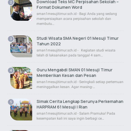
Download Teks MC Perpisahan Sekolah –
Format Dokumen Word
sman1mesujitimur.sch.id - Bagi Anda yang sedang
mempersiapkan acara perpisahan sekolah dan
membutu…
Studi Wisata SMA Negeri 01 Mesuji Timur
Tahun 2022
sman1mesujitimur.sch.id - Kegiatan studi wisata
telah di laksanakan pada tanggal 4 sam…
Guru Mengabdi SMAN 01 Mesuji Timur
Memberikan Kesan dan Pesan
sman1mesujitimur.sch.id - Seringkali setiap pertemuan
meninggalkan kesan. Agar masing-…
Simak Cerita Lengkap Serunya Perkemahan
HARPRAM 61 Mesuji | Rian
sman1mesujitimur.sch.id - Salam Pramuka! Pada
kesempatan kali ini saya ingin berbagi ce…