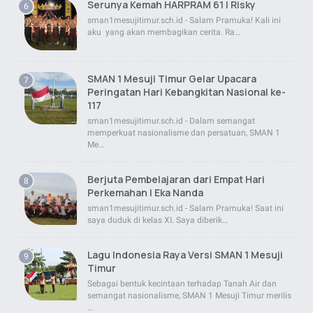
Serunya Kemah HARPRAM 61 | Risky
sman1mesujitimur.sch.id - Salam Pramuka! Kali ini
aku yang akan membagikan cerita. Ra…
SMAN 1 Mesuji Timur Gelar Upacara
Peringatan Hari Kebangkitan Nasional ke-
117
sman1mesujitimur.sch.id - Dalam semangat
memperkuat nasionalisme dan persatuan, SMAN 1
Me…
Berjuta Pembelajaran dari Empat Hari
Perkemahan | Eka Nanda
sman1mesujitimur.sch.id - Salam Pramuka! Saat ini
saya duduk di kelas XI. Saya diberik…
Lagu Indonesia Raya Versi SMAN 1 Mesuji
Timur
Sebagai bentuk kecintaan terhadap Tanah Air dan
semangat nasionalisme, SMAN 1 Mesuji Timur merilis
…