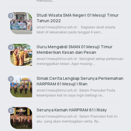
membutu…
Studi Wisata SMA Negeri 01 Mesuji Timur
Tahun 2022
sman1mesujitimur.sch.id - Kegiatan studi wisata
telah di laksanakan pada tanggal 4 sam…
Guru Mengabdi SMAN 01 Mesuji Timur
Memberikan Kesan dan Pesan
sman1mesujitimur.sch.id - Seringkali setiap pertemuan
meninggalkan kesan. Agar masing-…
Simak Cerita Lengkap Serunya Perkemahan
HARPRAM 61 Mesuji | Rian
sman1mesujitimur.sch.id - Salam Pramuka! Pada
kesempatan kali ini saya ingin berbagi ce…
Serunya Kemah HARPRAM 61 | Risky
sman1mesujitimur.sch.id - Salam Pramuka! Kali ini
aku yang akan membagikan cerita. Ra…