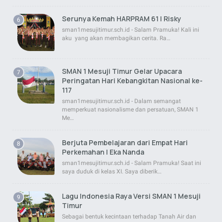
Serunya Kemah HARPRAM 61 | Risky
sman1mesujitimur.sch.id - Salam Pramuka! Kali ini
aku yang akan membagikan cerita. Ra…
SMAN 1 Mesuji Timur Gelar Upacara
Peringatan Hari Kebangkitan Nasional ke-
117
sman1mesujitimur.sch.id - Dalam semangat
memperkuat nasionalisme dan persatuan, SMAN 1
Me…
Berjuta Pembelajaran dari Empat Hari
Perkemahan | Eka Nanda
sman1mesujitimur.sch.id - Salam Pramuka! Saat ini
saya duduk di kelas XI. Saya diberik…
Lagu Indonesia Raya Versi SMAN 1 Mesuji
Timur
Sebagai bentuk kecintaan terhadap Tanah Air dan