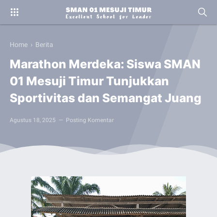
Home
›
Berita
Marathon Merdeka: Siswa SMAN
01 Mesuji Timur Tunjukkan
Sportivitas dan Semangat Juang
Agustus 18, 2025
Posting Komentar