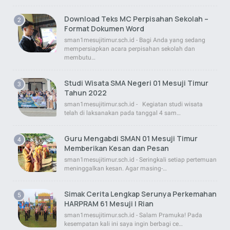
Download Teks MC Perpisahan Sekolah –
Format Dokumen Word
sman1mesujitimur.sch.id - Bagi Anda yang sedang
mempersiapkan acara perpisahan sekolah dan
membutu…
Studi Wisata SMA Negeri 01 Mesuji Timur
Tahun 2022
sman1mesujitimur.sch.id - Kegiatan studi wisata
telah di laksanakan pada tanggal 4 sam…
Guru Mengabdi SMAN 01 Mesuji Timur
Memberikan Kesan dan Pesan
sman1mesujitimur.sch.id - Seringkali setiap pertemuan
meninggalkan kesan. Agar masing-…
Simak Cerita Lengkap Serunya Perkemahan
HARPRAM 61 Mesuji | Rian
sman1mesujitimur.sch.id - Salam Pramuka! Pada
kesempatan kali ini saya ingin berbagi ce…