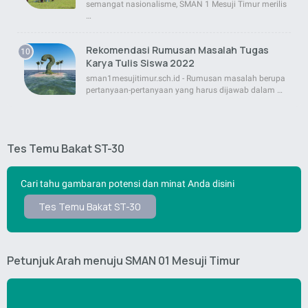
semangat nasionalisme, SMAN 1 Mesuji Timur merilis
…
Rekomendasi Rumusan Masalah Tugas
Karya Tulis Siswa 2022
sman1mesujitimur.sch.id - Rumusan masalah berupa
pertanyaan-pertanyaan yang harus dijawab dalam …
Tes Temu Bakat ST-30
Cari tahu gambaran potensi dan minat Anda disini
Tes Temu Bakat ST-30
Petunjuk Arah menuju SMAN 01 Mesuji Timur