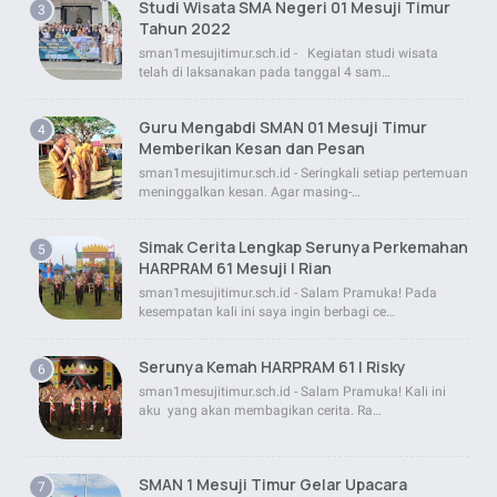
Studi Wisata SMA Negeri 01 Mesuji Timur
Tahun 2022
sman1mesujitimur.sch.id - Kegiatan studi wisata
telah di laksanakan pada tanggal 4 sam…
Guru Mengabdi SMAN 01 Mesuji Timur
Memberikan Kesan dan Pesan
sman1mesujitimur.sch.id - Seringkali setiap pertemuan
meninggalkan kesan. Agar masing-…
Simak Cerita Lengkap Serunya Perkemahan
HARPRAM 61 Mesuji | Rian
sman1mesujitimur.sch.id - Salam Pramuka! Pada
kesempatan kali ini saya ingin berbagi ce…
Serunya Kemah HARPRAM 61 | Risky
sman1mesujitimur.sch.id - Salam Pramuka! Kali ini
aku yang akan membagikan cerita. Ra…
SMAN 1 Mesuji Timur Gelar Upacara