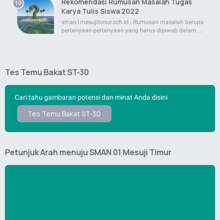
Rekomendasi Rumusan Masalah Tugas
Karya Tulis Siswa 2022
sman1mesujitimur.sch.id - Rumusan masalah berupa
pertanyaan-pertanyaan yang harus dijawab dalam …
Tes Temu Bakat ST-30
Cari tahu gambaran potensi dan minat Anda disini
Tes Temu Bakat ST-30
Petunjuk Arah menuju SMAN 01 Mesuji Timur