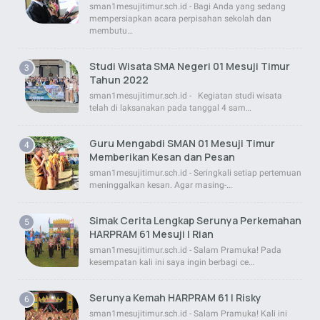
sman1mesujitimur.sch.id - Bagi Anda yang sedang
mempersiapkan acara perpisahan sekolah dan
membutu…
Studi Wisata SMA Negeri 01 Mesuji Timur
Tahun 2022
sman1mesujitimur.sch.id - Kegiatan studi wisata
telah di laksanakan pada tanggal 4 sam…
Guru Mengabdi SMAN 01 Mesuji Timur
Memberikan Kesan dan Pesan
sman1mesujitimur.sch.id - Seringkali setiap pertemuan
meninggalkan kesan. Agar masing-…
Simak Cerita Lengkap Serunya Perkemahan
HARPRAM 61 Mesuji | Rian
sman1mesujitimur.sch.id - Salam Pramuka! Pada
kesempatan kali ini saya ingin berbagi ce…
Serunya Kemah HARPRAM 61 | Risky
sman1mesujitimur.sch.id - Salam Pramuka! Kali ini