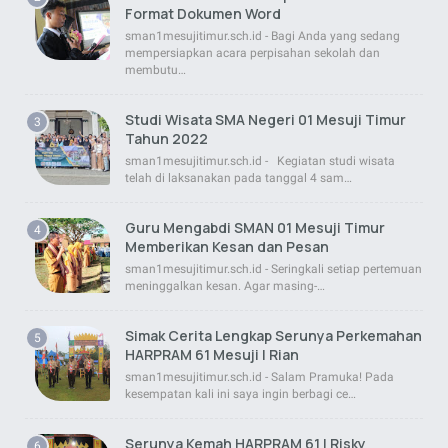
Format Dokumen Word
sman1mesujitimur.sch.id - Bagi Anda yang sedang
mempersiapkan acara perpisahan sekolah dan
membutu…
Studi Wisata SMA Negeri 01 Mesuji Timur
Tahun 2022
sman1mesujitimur.sch.id - Kegiatan studi wisata
telah di laksanakan pada tanggal 4 sam…
Guru Mengabdi SMAN 01 Mesuji Timur
Memberikan Kesan dan Pesan
sman1mesujitimur.sch.id - Seringkali setiap pertemuan
meninggalkan kesan. Agar masing-…
Simak Cerita Lengkap Serunya Perkemahan
HARPRAM 61 Mesuji | Rian
sman1mesujitimur.sch.id - Salam Pramuka! Pada
kesempatan kali ini saya ingin berbagi ce…
Serunya Kemah HARPRAM 61 | Risky