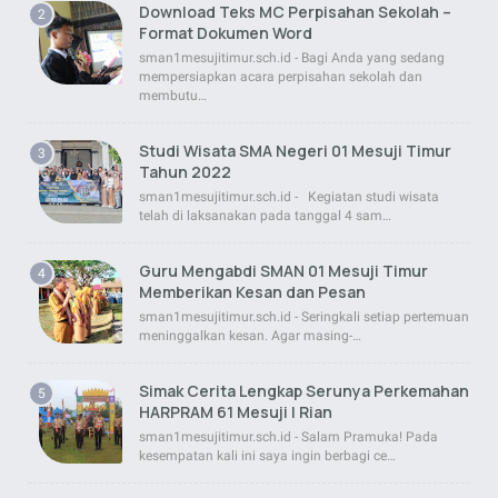
Download Teks MC Perpisahan Sekolah –
Format Dokumen Word
sman1mesujitimur.sch.id - Bagi Anda yang sedang
mempersiapkan acara perpisahan sekolah dan
membutu…
Studi Wisata SMA Negeri 01 Mesuji Timur
Tahun 2022
sman1mesujitimur.sch.id - Kegiatan studi wisata
telah di laksanakan pada tanggal 4 sam…
Guru Mengabdi SMAN 01 Mesuji Timur
Memberikan Kesan dan Pesan
sman1mesujitimur.sch.id - Seringkali setiap pertemuan
meninggalkan kesan. Agar masing-…
Simak Cerita Lengkap Serunya Perkemahan
HARPRAM 61 Mesuji | Rian
sman1mesujitimur.sch.id - Salam Pramuka! Pada
kesempatan kali ini saya ingin berbagi ce…