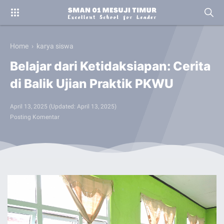
Home
›
karya siswa
Belajar dari Ketidaksiapan: Cerita
di Balik Ujian Praktik PKWU
April 13, 2025
(Updated:
April 13, 2025
)
Posting Komentar