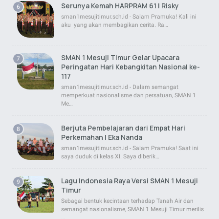
Serunya Kemah HARPRAM 61 | Risky
sman1mesujitimur.sch.id - Salam Pramuka! Kali ini
aku yang akan membagikan cerita. Ra…
SMAN 1 Mesuji Timur Gelar Upacara
Peringatan Hari Kebangkitan Nasional ke-
117
sman1mesujitimur.sch.id - Dalam semangat
memperkuat nasionalisme dan persatuan, SMAN 1
Me…
Berjuta Pembelajaran dari Empat Hari
Perkemahan | Eka Nanda
sman1mesujitimur.sch.id - Salam Pramuka! Saat ini
saya duduk di kelas XI. Saya diberik…
Lagu Indonesia Raya Versi SMAN 1 Mesuji
Timur
Sebagai bentuk kecintaan terhadap Tanah Air dan
semangat nasionalisme, SMAN 1 Mesuji Timur merilis
…