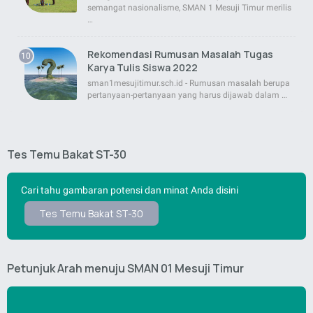
semangat nasionalisme, SMAN 1 Mesuji Timur merilis
…
Rekomendasi Rumusan Masalah Tugas
Karya Tulis Siswa 2022
sman1mesujitimur.sch.id - Rumusan masalah berupa
pertanyaan-pertanyaan yang harus dijawab dalam …
Tes Temu Bakat ST-30
Cari tahu gambaran potensi dan minat Anda disini
Tes Temu Bakat ST-30
Petunjuk Arah menuju SMAN 01 Mesuji Timur