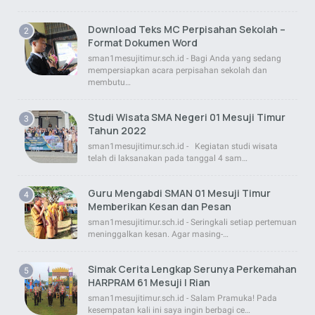
Download Teks MC Perpisahan Sekolah –
Format Dokumen Word
sman1mesujitimur.sch.id - Bagi Anda yang sedang
mempersiapkan acara perpisahan sekolah dan
membutu…
Studi Wisata SMA Negeri 01 Mesuji Timur
Tahun 2022
sman1mesujitimur.sch.id - Kegiatan studi wisata
telah di laksanakan pada tanggal 4 sam…
Guru Mengabdi SMAN 01 Mesuji Timur
Memberikan Kesan dan Pesan
sman1mesujitimur.sch.id - Seringkali setiap pertemuan
meninggalkan kesan. Agar masing-…
Simak Cerita Lengkap Serunya Perkemahan
HARPRAM 61 Mesuji | Rian
sman1mesujitimur.sch.id - Salam Pramuka! Pada
kesempatan kali ini saya ingin berbagi ce…