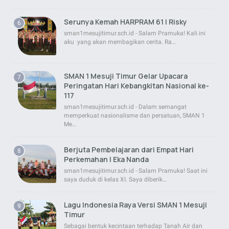
Serunya Kemah HARPRAM 61 | Risky
sman1mesujitimur.sch.id - Salam Pramuka! Kali ini
aku yang akan membagikan cerita. Ra…
SMAN 1 Mesuji Timur Gelar Upacara
Peringatan Hari Kebangkitan Nasional ke-
117
sman1mesujitimur.sch.id - Dalam semangat
memperkuat nasionalisme dan persatuan, SMAN 1
Me…
Berjuta Pembelajaran dari Empat Hari
Perkemahan | Eka Nanda
sman1mesujitimur.sch.id - Salam Pramuka! Saat ini
saya duduk di kelas XI. Saya diberik…
Lagu Indonesia Raya Versi SMAN 1 Mesuji
Timur
Sebagai bentuk kecintaan terhadap Tanah Air dan