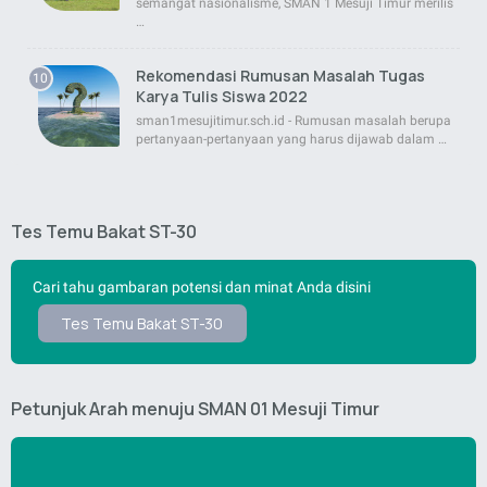
semangat nasionalisme, SMAN 1 Mesuji Timur merilis
…
Rekomendasi Rumusan Masalah Tugas
Karya Tulis Siswa 2022
sman1mesujitimur.sch.id - Rumusan masalah berupa
pertanyaan-pertanyaan yang harus dijawab dalam …
Tes Temu Bakat ST-30
Cari tahu gambaran potensi dan minat Anda disini
Tes Temu Bakat ST-30
Petunjuk Arah menuju SMAN 01 Mesuji Timur