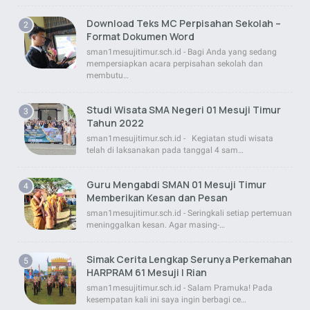
Download Teks MC Perpisahan Sekolah –
Format Dokumen Word
sman1mesujitimur.sch.id - Bagi Anda yang sedang
mempersiapkan acara perpisahan sekolah dan
membutu…
Studi Wisata SMA Negeri 01 Mesuji Timur
Tahun 2022
sman1mesujitimur.sch.id - Kegiatan studi wisata
telah di laksanakan pada tanggal 4 sam…
Guru Mengabdi SMAN 01 Mesuji Timur
Memberikan Kesan dan Pesan
sman1mesujitimur.sch.id - Seringkali setiap pertemuan
meninggalkan kesan. Agar masing-…
Simak Cerita Lengkap Serunya Perkemahan
HARPRAM 61 Mesuji | Rian
sman1mesujitimur.sch.id - Salam Pramuka! Pada
kesempatan kali ini saya ingin berbagi ce…