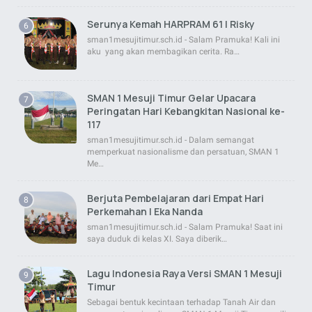
Serunya Kemah HARPRAM 61 | Risky
sman1mesujitimur.sch.id - Salam Pramuka! Kali ini
aku yang akan membagikan cerita. Ra…
SMAN 1 Mesuji Timur Gelar Upacara
Peringatan Hari Kebangkitan Nasional ke-
117
sman1mesujitimur.sch.id - Dalam semangat
memperkuat nasionalisme dan persatuan, SMAN 1
Me…
Berjuta Pembelajaran dari Empat Hari
Perkemahan | Eka Nanda
sman1mesujitimur.sch.id - Salam Pramuka! Saat ini
saya duduk di kelas XI. Saya diberik…
Lagu Indonesia Raya Versi SMAN 1 Mesuji
Timur
Sebagai bentuk kecintaan terhadap Tanah Air dan