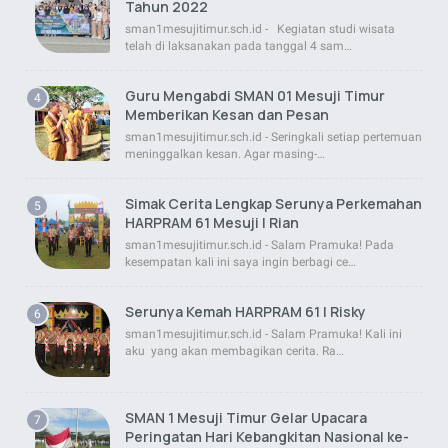
Tahun 2022
sman1mesujitimur.sch.id - Kegiatan studi wisata
telah di laksanakan pada tanggal 4 sam…
Guru Mengabdi SMAN 01 Mesuji Timur
Memberikan Kesan dan Pesan
sman1mesujitimur.sch.id - Seringkali setiap pertemuan
meninggalkan kesan. Agar masing-…
Simak Cerita Lengkap Serunya Perkemahan
HARPRAM 61 Mesuji | Rian
sman1mesujitimur.sch.id - Salam Pramuka! Pada
kesempatan kali ini saya ingin berbagi ce…
Serunya Kemah HARPRAM 61 | Risky
sman1mesujitimur.sch.id - Salam Pramuka! Kali ini
aku yang akan membagikan cerita. Ra…
SMAN 1 Mesuji Timur Gelar Upacara
Peringatan Hari Kebangkitan Nasional ke-