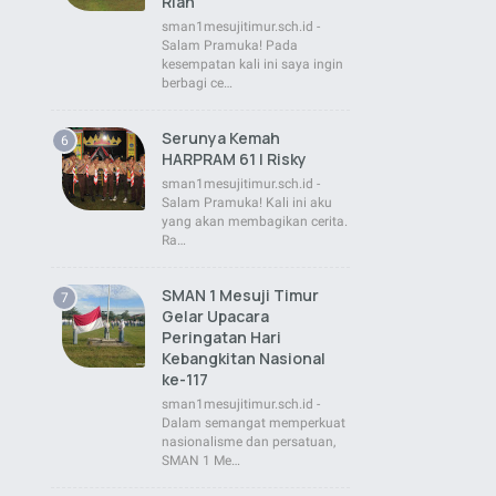
Rian
sman1mesujitimur.sch.id -
Salam Pramuka! Pada
kesempatan kali ini saya ingin
berbagi ce…
Serunya Kemah
HARPRAM 61 | Risky
sman1mesujitimur.sch.id -
Salam Pramuka! Kali ini aku
yang akan membagikan cerita.
Ra…
SMAN 1 Mesuji Timur
Gelar Upacara
Peringatan Hari
Kebangkitan Nasional
ke-117
sman1mesujitimur.sch.id -
Dalam semangat memperkuat
nasionalisme dan persatuan,
SMAN 1 Me…