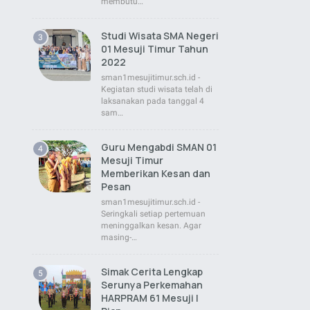
membutu…
Studi Wisata SMA Negeri
01 Mesuji Timur Tahun
2022
sman1mesujitimur.sch.id -
Kegiatan studi wisata telah di
laksanakan pada tanggal 4
sam…
Guru Mengabdi SMAN 01
Mesuji Timur
Memberikan Kesan dan
Pesan
sman1mesujitimur.sch.id -
Seringkali setiap pertemuan
meninggalkan kesan. Agar
masing-…
Simak Cerita Lengkap
Serunya Perkemahan
HARPRAM 61 Mesuji |