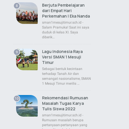
Berjuta Pembelajaran
dari Empat Hari
Perkemahan | Eka Nanda
sman1mesujitimur.sch.id -
Salam Pramuka! Saat ini saya
duduk di kelas XI. Saya
diberik…
Lagu Indonesia Raya
Versi SMAN 1 Mesuji
Timur
Sebagai bentuk kecintaan
terhadap Tanah Air dan
semangat nasionalisme, SMAN
1 Mesuji Timur merilis …
Rekomendasi Rumusan
Masalah Tugas Karya
Tulis Siswa 2022
sman1mesujitimur.sch.id -
Rumusan masalah berupa
pertanyaan-pertanyaan yang