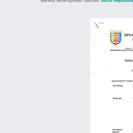
Berikut terlampirkan salinan
Surat Keputusa